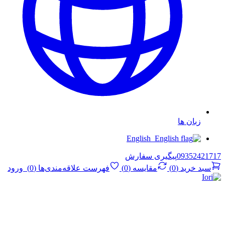
زبان ها
English
09352421717
پیگیری سفارش
سبد خرید
(
0
)
مقایسه
(
0
)
فهرست علاقه‌مندی‌ها
(
0
)
ورود