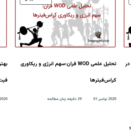
WOهای دخترانه (The Girls) در
تحلیل علمی WOD فران:سهم انرژی و ریکاوری
بهت
کراس‌فیترها
فیت
2025 نوامبر 01
29 دقیقه زمان مطالعه
2025 اکتبر 18
و