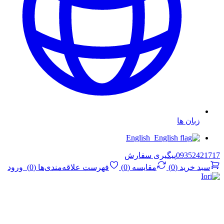
زبان ها
English
09352421717
پیگیری سفارش
سبد خرید
(
0
)
مقایسه
(
0
)
فهرست علاقه‌مندی‌ها
(
0
)
ورود